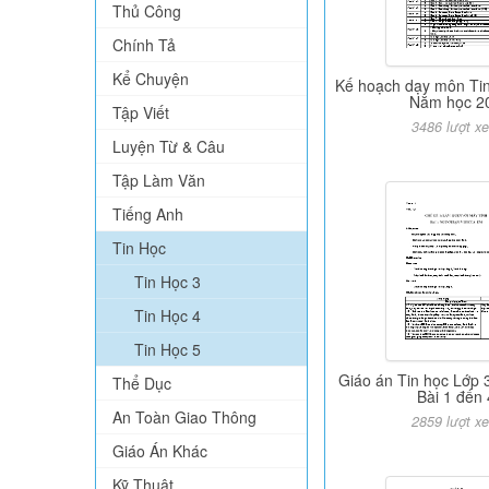
Thủ Công
Chính Tả
Kể Chuyện
Kế hoạch dạy môn Tin 
Năm học 2
Tập Viết
3486 lượt x
Luyện Từ & Câu
Tập Làm Văn
Tiếng Anh
Tin Học
Tin Học 3
Tin Học 4
Tin Học 5
Giáo án Tin học Lớp 3
Thể Dục
Bài 1 đến 
An Toàn Giao Thông
2859 lượt x
Giáo Án Khác
Kỹ Thuật