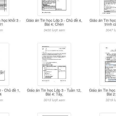
học khối 3 -
Giáo án Tin học Lớp 3 - Chủ đề 4,
Giáo án Tin họ
01
Bài 4: Chèn
trình 
em
3430 lượt xem
3047 l
 - Chủ đề 1,
Giáo án Tin học Lớp 3 - Tuần 12,
Giáo án Tin học
4
Bài 4: Tẩy,
Bài 2
em
3013 lượt xem
3219 l