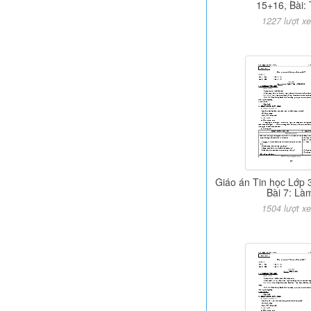
15+16, Bài: 
1227 lượt x
Giáo án Tin học Lớp 3
Bài 7: Là
1504 lượt x