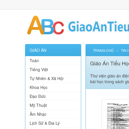
GIÁO ÁN
›
TRANG CHỦ
TIN 
Toán
Giáo Án Tiểu Họ
Tiếng Việt
Thư viện giáo án điệ
Tự Nhiên & Xã Hội
bài học trong sách g
Khoa Học
Đạo Đức
Mỹ Thuật
Âm Nhạc
Lịch Sử & Địa Lý