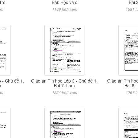
Trò
Bài: Học và c
Bài 
em
1169 lượt xem
1581 l
 - Chủ đề 1,
Giáo án Tin học Lớp 3 - Chủ đề 1,
Giáo án Tin học
m
Bài 7: Làm
Bài 6:
em
1224 lượt xem
1267 l