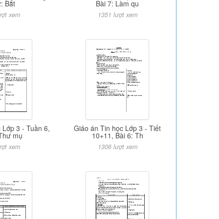
2: Bắt
Bài 7: Làm qu
ượt xem
1351 lượt xem
 Lớp 3 - Tuần 6,
Giáo án Tin học Lớp 3 - Tiết
 Thư mụ
10+11, Bài 6: Th
ượt xem
1306 lượt xem