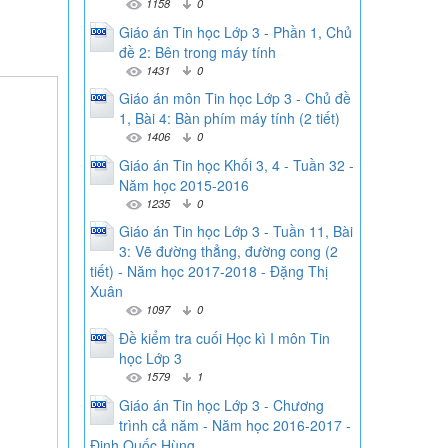
1158
0
Giáo án Tin học Lớp 3 - Phần 1, Chủ
đề 2: Bên trong máy tính
1431
0
Giáo án môn Tin học Lớp 3 - Chủ đề
1, Bài 4: Bàn phím máy tính (2 tiết)
1406
0
Giáo án Tin học Khối 3, 4 - Tuần 32 -
Năm học 2015-2016
1235
0
Giáo án Tin học Lớp 3 - Tuần 11, Bài
3: Vẽ đường thẳng, đường cong (2
tiết) - Năm học 2017-2018 - Đặng Thị
Xuân
1097
0
Đề kiểm tra cuối Học kì I môn Tin
học Lớp 3
1579
1
Giáo án Tin học Lớp 3 - Chương
trình cả năm - Năm học 2016-2017 -
Đinh Quốc Hùng