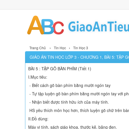
›
›
Trang Chủ
Tin Học
Tin Học 3
GIÁO ÁN TIN HỌC LỚP 3 - CHƯƠNG 1, BÀI 5: TẬP G
BÀI 5 : TẬP GÕ BÀN PHÍM (Tiết 1)
I.Mục tiêu:
- Biết cách gõ bàn phím bằng mười ngón tay
- Tự tập luyện gõ bàn phím bằng mười ngón tay với ph
- Nhận biết được tính hữu ích của máy tính.
HS yêu thích môn học hơn, thích luyện gõ chữ trên bà
II.Đồ dùng:
Máy vi tính, sách giáo khoa, thước kẻ, bảng đen.