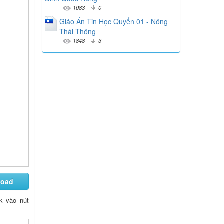
1083
0
Giáo Án Tin Học Quyển 01 - Nông
Thái Thông
1848
3
load
ck vào nút