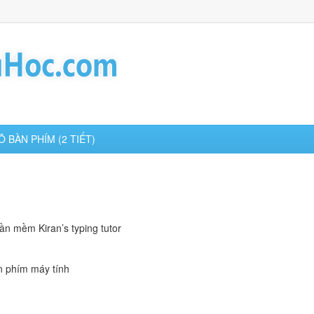
Õ BÀN PHÍM (2 TIẾT)
ần mềm Kiran’s typing tutor
n phím máy tính