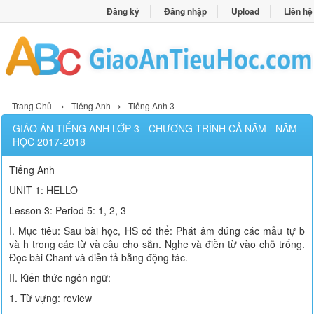
Đăng ký
Đăng nhập
Upload
Liên hệ
›
›
Trang Chủ
Tiếng Anh
Tiếng Anh 3
GIÁO ÁN TIẾNG ANH LỚP 3 - CHƯƠNG TRÌNH CẢ NĂM - NĂM
HỌC 2017-2018
Tiếng Anh
UNIT 1: HELLO
Lesson 3: Period 5: 1, 2, 3
I. Mục tiêu: Sau bài học, HS có thể: Phát âm đúng các mẫu tự b
và h trong các từ và câu cho sẵn. Nghe và điền từ vào chỗ trống.
Đọc bài Chant và diễn tả bằng động tác.
II. Kiến thức ngôn ngữ:
1. Từ vựng: review