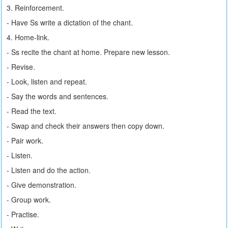
3. Reinforcement.
- Have Ss write a dictation of the chant.
4. Home-link.
- Ss recite the chant at home. Prepare new lesson.
- Revise.
- Look, listen and repeat.
- Say the words and sentences.
- Read the text.
- Swap and check their answers then copy down.
- Pair work.
- Listen.
- Listen and do the action.
- Give demonstration.
- Group work.
- Practise.