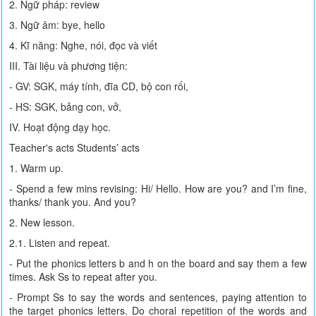
2. Ngữ pháp: review
3. Ngữ âm: bye, hello
4. Kĩ năng: Nghe, nói, đọc và viết
III. Tài liệu và phương tiện:
- GV: SGK, máy tính, đĩa CD, bộ con rối,
- HS: SGK, bảng con, vở,
IV. Hoạt động dạy học.
Teacher's acts Students’ acts
1. Warm up.
- Spend a few mins revising: Hi/ Hello. How are you? and I’m fine,
thanks/ thank you. And you?
2. New lesson.
2.1. Listen and repeat.
- Put the phonics letters b and h on the board and say them a few
times. Ask Ss to repeat after you.
- Prompt Ss to say the words and sentences, paying attention to
the target phonics letters. Do choral repetition of the words and