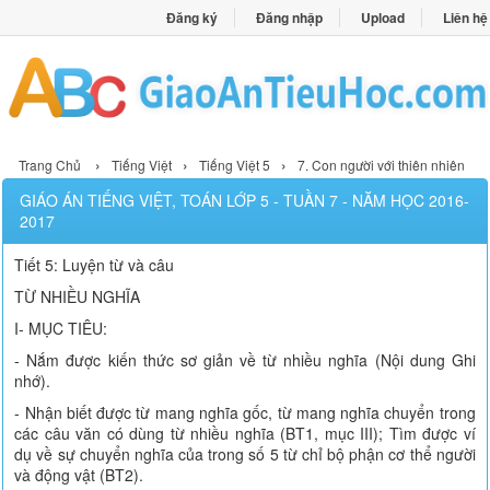
Đăng ký
Đăng nhập
Upload
Liên hệ
›
›
›
Trang Chủ
Tiếng Việt
Tiếng Việt 5
7. Con người với thiên nhiên
GIÁO ÁN TIẾNG VIỆT, TOÁN LỚP 5 - TUẦN 7 - NĂM HỌC 2016-
2017
Tiết 5: Luyện từ và câu
TỪ NHIỀU NGHĨA
I- MỤC TIÊU:
- Nắm được kiến thức sơ giản về từ nhiều nghĩa (Nội dung Ghi
nhớ).
- Nhận biết được từ mang nghĩa gốc, từ mang nghĩa chuyển trong
các câu văn có dùng từ nhiều nghĩa (BT1, mục III); Tìm được ví
dụ về sự chuyển nghĩa của trong số 5 từ chỉ bộ phận cơ thể người
và động vật (BT2).