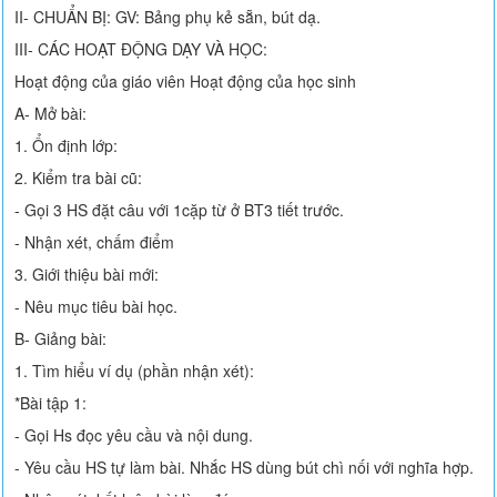
II- CHUẨN BỊ: GV: Bảng phụ kẻ sẵn, bút dạ.
III- CÁC HOẠT ĐỘNG DẠY VÀ HỌC:
Hoạt động của giáo viên Hoạt động của học sinh
A- Mở bài:
1. Ổn định lớp:
2. Kiểm tra bài cũ:
- Gọi 3 HS đặt câu với 1cặp từ ở BT3 tiết trước.
- Nhận xét, chấm điểm
3. Giới thiệu bài mới:
- Nêu mục tiêu bài học.
B- Giảng bài:
1. Tìm hiểu ví dụ (phần nhận xét):
*Bài tập 1:
- Gọi Hs đọc yêu cầu và nội dung.
- Yêu cầu HS tự làm bài. Nhắc HS dùng bút chì nối với nghĩa hợp.