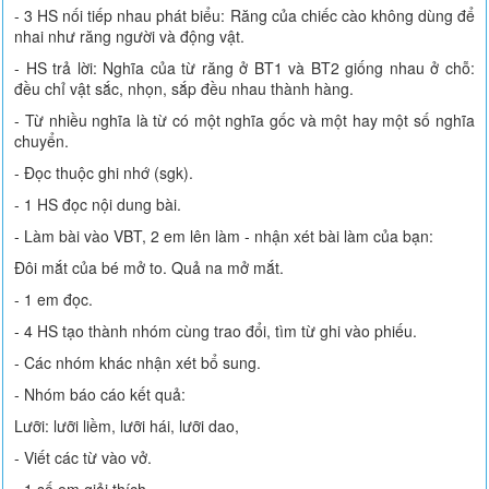
- 3 HS nối tiếp nhau phát biểu: Răng của chiếc cào không dùng để
nhai như răng người và động vật.
- HS trả lời: Nghĩa của từ răng ở BT1 và BT2 giống nhau ở chỗ:
đều chỉ vật sắc, nhọn, sắp đều nhau thành hàng.
- Từ nhiều nghĩa là từ có một nghĩa gốc và một hay một số nghĩa
chuyển.
- Đọc thuộc ghi nhớ (sgk).
- 1 HS đọc nội dung bài.
- Làm bài vào VBT, 2 em lên làm - nhận xét bài làm của bạn:
Đôi mắt của bé mở to. Quả na mở mắt.
- 1 em đọc.
- 4 HS tạo thành nhóm cùng trao đổi, tìm từ ghi vào phiếu.
- Các nhóm khác nhận xét bổ sung.
- Nhóm báo cáo kết quả:
Lưỡi: lưỡi liềm, lưỡi hái, lưỡi dao,
- Viết các từ vào vở.
- 1 số em giải thích.