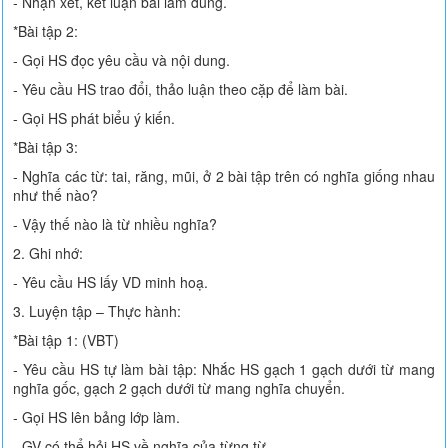
- Nhận xét, kết luận bài làm đúng.
*Bài tập 2:
- Gọi HS đọc yêu cầu và nội dung.
- Yêu cầu HS trao đổi, thảo luận theo cặp để làm bài.
- Gọi HS phát biểu ý kiến.
*Bài tập 3:
- Nghĩa các từ: tai, răng, mũi, ở 2 bài tập trên có nghĩa giống nhau
như thế nào?
- Vậy thế nào là từ nhiều nghĩa?
2. Ghi nhớ:
- Yêu cầu HS lấy VD minh hoạ.
3. Luyện tập – Thực hành:
*Bài tập 1: (VBT)
- Yêu cầu HS tự làm bài tập: Nhắc HS gạch 1 gạch dưới từ mang
nghĩa gốc, gạch 2 gạch dưới từ mang nghĩa chuyển.
- Gọi HS lên bảng lớp làm.
- GV có thể hỏi HS về nghĩa của từng từ.