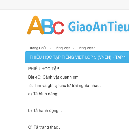
›
›
Trang Chủ
Tiếng Việt
Tiếng Việt 5
PHIẾU HỌC TẬP TIẾNG VIỆT LỚP 5 (VNEN) - TẬP 1
PHIẾU HỌC TẬP
Bài 4C: Cảnh vật quanh em
5. Tìm và ghi lại các từ trái nghĩa nhau:
a) Tả hình dáng: .
.
b) Tả hành động: .
.
C) Tả trạng thái: .