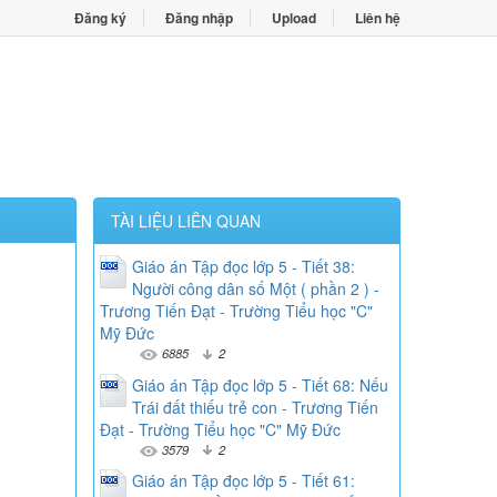
Đăng ký
Đăng nhập
Upload
Liên hệ
TÀI LIỆU LIÊN QUAN
Giáo án Tập đọc lớp 5 - Tiết 38:
Người công dân số Một ( phần 2 ) -
Trương Tiến Đạt - Trường Tiểu học "C"
Mỹ Đức
6885
2
Giáo án Tập đọc lớp 5 - Tiết 68: Nếu
Trái đất thiếu trẻ con - Trương Tiến
Đạt - Trường Tiểu học "C" Mỹ Đức
3579
2
Giáo án Tập đọc lớp 5 - Tiết 61: