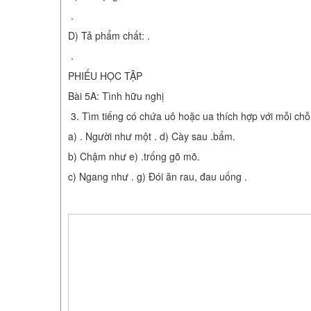
.
D) Tả phẩm chất: .
.
PHIẾU HỌC TẬP
Bài 5A: Tình hữu nghị
3. Tìm tiếng có chứa uô hoặc ua thích hợp với mỗi chỗ 
a) . Người như một . d) Cày sau .bẩm.
b) Chậm như e) .trống gõ mõ.
c) Ngang như . g) Đói ăn rau, đau uống .