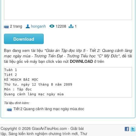
2 trang
honganh
12208
1
Download
Bạn đang xem tài liệu
"Giáo án Tập đọc lớp 5 - Tiết 2: Quang cảnh làng
mạc ngày mùa - Trương Tiến Đạt - Trường Tiểu học "C" Mỹ Đức"
, để tải
tài liệu gốc về máy bạn click vào nút
DOWNLOAD
ở trên
Tuần 1 

Tiết 2 

KẾ HOẠCH BÀI HỌC

Thứ tư, ngày 12 tháng 8 năm 2009

Môn : Tập đọc

Quang cảnh làng mạc ngày mùa

KTKN : 6

Tài liệu đính kèm:
SGK : 10 

Tiết 2 Quang cảnh làng mạc ngày mùa.doc
I. MỤC TIÊU

- Biết đọc diễn cảm 1 đoạn trong bài, nhấn giọng ở những từ ng
- Hiểu nội dung : Bức tranh làng quê vào ngày mùa rất đẹp.

- Trả lời được các câu hỏi trong SGK.

Copyright © 2026 GiaoAnTieuHoc.com -
Giải bài
* HS khá, giỏi đọc diễn cảm được toàn bài, nêu được tác dụng g
tập
,
Sáng kiến kinh nghiệm chương trình mới
,
Thư
II. ĐỒ DÙNG DẠY HỌC :
