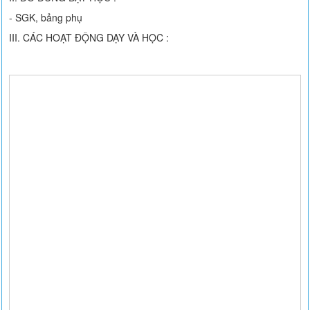
- SGK, bảng phụ
III. CÁC HOẠT ĐỘNG DẠY VÀ HỌC :