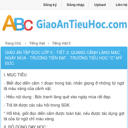
Đăng ký
Đăng nhập
Upload
Liên hệ
›
›
Trang Chủ
Tiếng Việt
Tiếng Việt 5
GIÁO ÁN TẬP ĐỌC LỚP 5 - TIẾT 2: QUANG CẢNH LÀNG MẠC
NGÀY MÙA - TRƯƠNG TIẾN ĐẠT - TRƯỜNG TIỂU HỌC "C" MỸ
ĐỨC
I. MỤC TIÊU
- Biết đọc diễn cảm 1 đoạn trong bài, nhấn giọng ở những từ ngữ
tả màu vàng của cảnh vật.
- Hiểu nội dung : Bức tranh làng quê vào ngày mùa rất đẹp.
- Trả lời được các câu hỏi trong SGK.
* HS khá, giỏi đọc diễn cảm được toàn bài, nêu được tác dụng gợi
tả của từ ngữ chỉ màu vàng.
II. ĐỒ DÙNG DẠY HỌC :