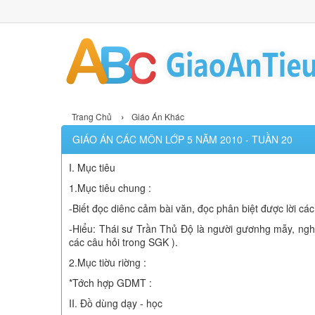
›
Trang Chủ
Giáo Án Khác
GIÁO ÁN CÁC MÔN LỚP 5 NĂM 2010 - TUẦN 20
I. Mục tiêu
1.Mục tiêu chung :
-Biết đọc diênc cảm bài văn, đọc phân biệt được lời các
-Hiểu: Thái sư Trần Thủ Độ là người gươnhg mẫy, nghi
các câu hỏi trong SGK ).
2.Mục tiờu riờng :
*Tớch hợp GDMT :
II. Đồ dùng dạy - học