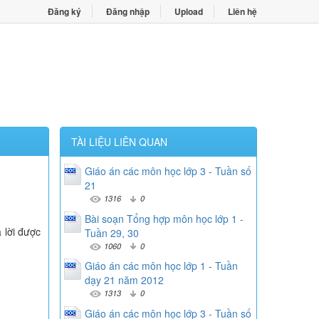
Đăng ký
Đăng nhập
Upload
Liên hệ
TÀI LIỆU LIÊN QUAN
Giáo án các môn học lớp 3 - Tuần số
21
1316
0
Bài soạn Tổng hợp môn học lớp 1 -
 lời được
Tuần 29, 30
1060
0
Giáo án các môn học lớp 1 - Tuần
dạy 21 năm 2012
1313
0
Giáo án các môn học lớp 3 - Tuần số