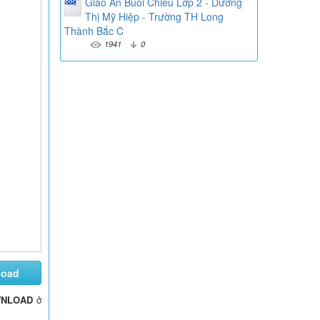
Giáo Án Buổi Chiều Lớp 2 - Dương
Thị Mỹ Hiệp - Trường TH Long
Thành Bắc C
1941
0
load
NLOAD
ở