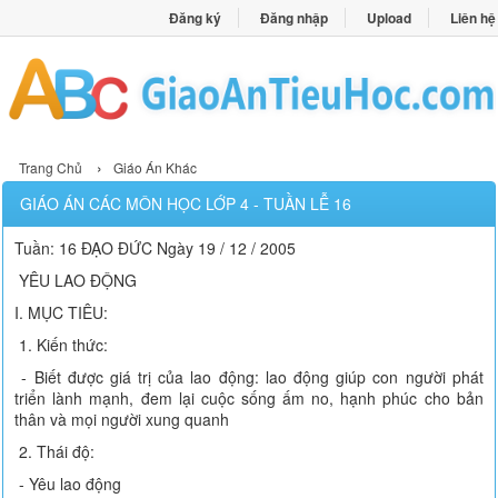
Đăng ký
Đăng nhập
Upload
Liên hệ
›
Trang Chủ
Giáo Án Khác
GIÁO ÁN CÁC MÔN HỌC LỚP 4 - TUẦN LỄ 16
Tuần: 16 ĐẠO ĐỨC Ngày 19 / 12 / 2005
YÊU LAO ĐỘNG
I. MỤC TIÊU:
1. Kiến thức:
- Biết được giá trị của lao động: lao động giúp con người phát
triển lành mạnh, đem lại cuộc sống ấm no, hạnh phúc cho bản
thân và mọi người xung quanh
2. Thái độ:
- Yêu lao động