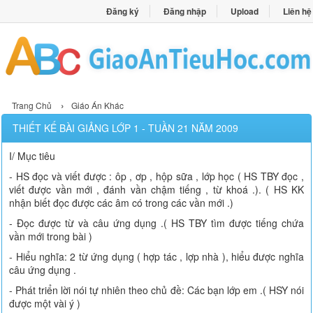
Đăng ký
Đăng nhập
Upload
Liên hệ
›
Trang Chủ
Giáo Án Khác
THIẾT KẾ BÀI GIẢNG LỚP 1 - TUẦN 21 NĂM 2009
I/ Mục tiêu
- HS đọc và viết được : ôp , ơp , hộp sữa , lớp học ( HS TBY đọc ,
viết được vần mới , đánh vần chậm tiếng , từ khoá .). ( HS KK
nhận biết đọc được các âm có trong các vần mới .)
- Đọc được từ và câu ứng dụng .( HS TBY tìm được tiếng chứa
vần mới trong bài )
- Hiểu nghĩa: 2 từ ứng dụng ( hợp tác , lợp nhà ), hiểu được nghĩa
câu ứng dụng .
- Phát triển lời nói tự nhiên theo chủ đề: Các bạn lớp em .( HSY nói
được một vài ý )