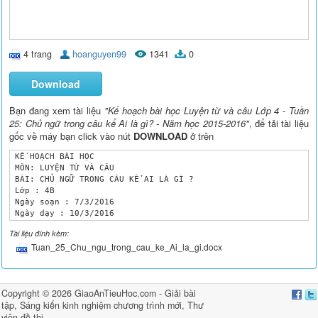
4 trang
hoanguyen99
1341
0
Download
Bạn đang xem tài liệu
"Kế hoạch bài học Luyện từ và câu Lớp 4 - Tuần
25: Chủ ngữ trong câu kể Ai là gì? - Năm học 2015-2016"
, để tải tài liệu
gốc về máy bạn click vào nút
DOWNLOAD
ở trên
 KẾ HOẠCH BÀI HỌC

 MÔN: LUYỆN TỪ VÀ CÂU

 BÀI: CHỦ NGỮ TRONG CÂU KỂ AI LÀ GÌ ?

 Lớp : 4B

 Ngày soạn : 7/3/2016

 Ngày dạy : 10/3/2016

I.Mục đích, yêu cầu:

Tài liệu đính kèm:
Sau khi học bài này, HS biết:

Tuan_25_Chu_ngu_trong_cau_ke_Ai_la_gi.docx
-Nắm được ý nghĩa và cấu tạo của chủ ngữ trong câu kể Ai là gì
-Xác định được chủ ngữ trong câu kể Ai là gì? Tạo được câu kể 
II.-Đồ dùng dạy học

- Bốn băng giấy – mỗi băng viết một câu kể Ai là gì ? trong đo
Copyright © 2026 GiaoAnTieuHoc.com -
Giải bài
- Bảng lớp viết các VN ở cột B – BT2 , 4 mảnh bìa viết riêng m
tập
,
Sáng kiến kinh nghiệm chương trình mới
,
Thư
III. Các hoạt động dạy – học :

Hoạt động dạy

viện đề thi