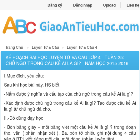
Đăng ký
Đăng nhập
Upload
Liên hệ
›
›
Trang Chủ
Luyện Từ & Câu
Luyện Từ & Câu 4
KẾ HOẠCH BÀI HỌC LUYỆN TỪ VÀ CÂU LỚP 4 - TUẦN 25:
CHỦ NGỮ TRONG CÂU KỂ AI LÀ GÌ? - NĂM HỌC 2015-2016
I.Mục đích, yêu cầu:
Sau khi học bài này, HS biết:
-Nắm được ý nghĩa và cấu tạo của chủ ngữ trong câu kể Ai là gì?
-Xác định được chủ ngữ trong câu kể Ai là gì? Tạo được câu kể Ai
là gì từ chủ ngữ đã cho.
II.-Đồ dùng dạy học
- Bốn băng giấy – mỗi băng viết một câu kể Ai là gì ? trong đoạn
thơ, văn ( phần nhận xét ). Ba, bốn tờ phiếu ghi nội dung 4 câu
văn ở BT1 viết riêng mỗi câu một dòng (phần luyện tập).