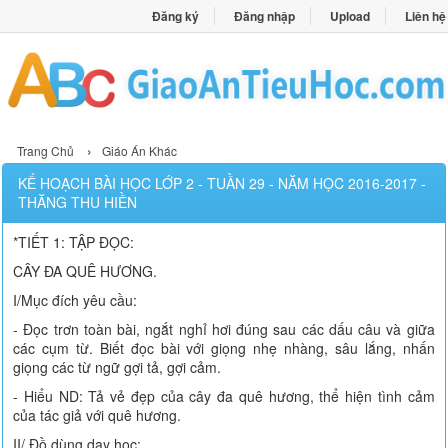
Đăng ký
Đăng nhập
Upload
Liên hệ
›
Trang Chủ
Giáo Án Khác
KẾ HOẠCH BÀI HỌC LỚP 2 - TUẦN 29 - NĂM HỌC 2016-2017 -
THĂNG THU HIỀN
*TIẾT 1: TẬP ĐỌC:
CÂY ĐA QUÊ HƯƠNG.
I/Mục đích yêu cầu:
- Đọc trơn toàn bài, ngắt nghỉ hơi đúng sau các dấu câu và giữa
các cụm từ. Biết đọc bài với giọng nhẹ nhàng, sâu lắng, nhấn
giọng các từ ngữ gợi tả, gợi cảm.
- Hiểu ND: Tả vẻ đẹp của cây đa quê hương, thể hiện tình cảm
của tác giả với quê hương.
II/ Đồ dùng dạy học: