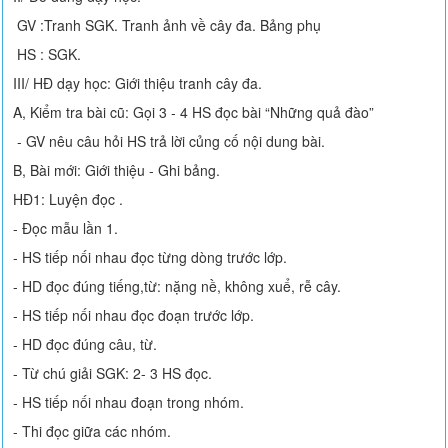
GV :Tranh SGK. Tranh ảnh về cây đa. Bảng phụ
HS : SGK.
III/ HĐ dạy học: Giới thiệu tranh cây đa.
A, Kiểm tra bài cũ: Gọi 3 - 4 HS đọc bài “Những quả đào”
- GV nêu câu hỏi HS trả lời củng cố nội dung bài.
B, Bài mới: Giới thiệu - Ghi bảng.
HĐ1: Luyện đọc .
- Đọc mẫu lần 1.
- HS tiếp nối nhau đọc từng dòng trước lớp.
- HD đọc đúng tiếng,từ: nặng nề, không xuể, rễ cây.
- HS tiếp nối nhau đọc đoạn trước lớp.
- HD đọc đúng câu, từ.
- Từ chú giải SGK: 2- 3 HS đọc.
- HS tiếp nối nhau đoạn trong nhóm.
- Thi đọc giữa các nhóm.