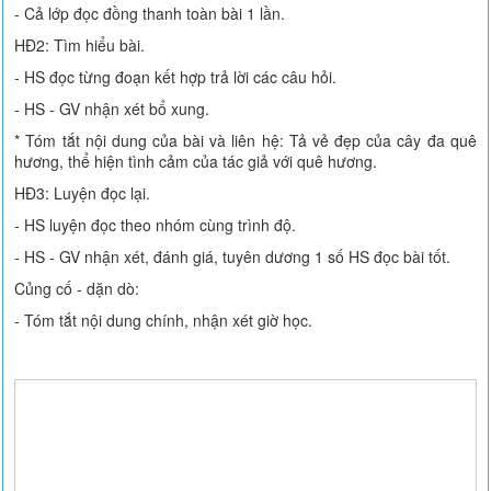
- Cả lớp đọc đồng thanh toàn bài 1 lần.
HĐ2: Tìm hiểu bài.
- HS đọc từng đoạn kết hợp trả lời các câu hỏi.
- HS - GV nhận xét bổ xung.
* Tóm tắt nội dung của bài và liên hệ: Tả vẻ đẹp của cây đa quê
hương, thể hiện tình cảm của tác giả với quê hương.
HĐ3: Luyện đọc lại.
- HS luyện đọc theo nhóm cùng trình độ.
- HS - GV nhận xét, đánh giá, tuyên dương 1 số HS đọc bài tốt.
Củng cố - dặn dò:
- Tóm tắt nội dung chính, nhận xét giờ học.