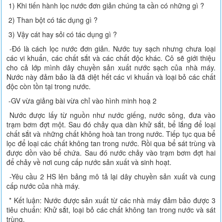
1) Khi tiến hành lọc nước đơn giản chúng ta cần có những gì ?
2) Than bột có tác dụng gì ?
3) Vậy cát hay sỏi có tác dụng gì ?
-Đó là cách lọc nước đơn giản. Nước tuy sạch nhưng chưa loại
các vi khuẩn, các chất sắt và các chất độc khác. Cô sẽ giới thiệu
cho cả lớp mình dây chuyền sản xuất nước sạch của nhà máy.
Nước này đảm bảo là đã diệt hết các vi khuẩn và loại bỏ các chất
độc còn tồn tại trong nước.
-GV vừa giảng bài vừa chỉ vào hình minh hoạ 2
Nước được lấy từ nguồn như nước giếng, nước sông, đưa vào
trạm bơm đợt một. Sau đó chảy qua dàn khử sắt, bể lắng để loại
chất sắt và những chất không hoà tan trong nước. Tiếp tục qua bể
lọc để loại các chất không tan trong nước. Rồi qua bể sát trùng và
được dồn vào bể chứa. Sau đó nước chảy vào trạm bơm đợt hai
để chảy về nơi cung cấp nước sản xuất và sinh hoạt.
-Yêu cầu 2 HS lên bảng mô tả lại dây chuyền sản xuất và cung
cấp nước của nhà máy.
* Kết luận: Nước được sản xuất từ các nhà máy đảm bảo được 3
tiêu chuẩn: Khử sắt, loại bỏ các chất không tan trong nước và sát
trùng.