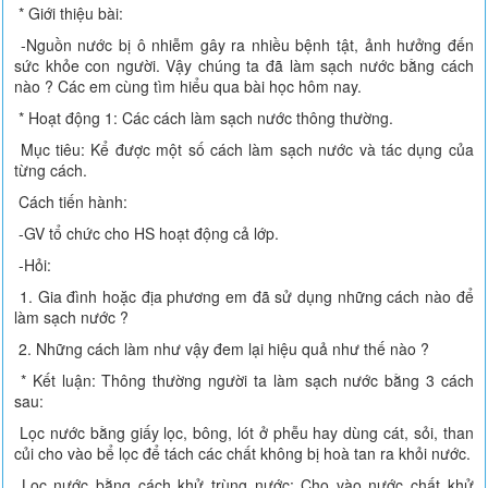
* Giới thiệu bài:
-Nguồn nước bị ô nhiễm gây ra nhiều bệnh tật, ảnh hưởng đến
sức khỏe con người. Vậy chúng ta đã làm sạch nước bằng cách
nào ? Các em cùng tìm hiểu qua bài học hôm nay.
* Hoạt động 1: Các cách làm sạch nước thông thường.
Mục tiêu: Kể được một số cách làm sạch nước và tác dụng của
từng cách.
Cách tiến hành:
-GV tổ chức cho HS hoạt động cả lớp.
-Hỏi:
1. Gia đình hoặc địa phương em đã sử dụng những cách nào để
làm sạch nước ?
2. Những cách làm như vậy đem lại hiệu quả như thế nào ?
* Kết luận: Thông thường người ta làm sạch nước bằng 3 cách
sau:
Lọc nước bằng giấy lọc, bông, lót ở phễu hay dùng cát, sỏi, than
củi cho vào bể lọc để tách các chất không bị hoà tan ra khỏi nước.
Lọc nước bằng cách khử trùng nước: Cho vào nước chất khử