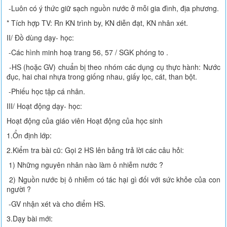
-Luôn có ý thức giữ sạch nguồn nước ở mỗi gia đình, địa phương.
* Tích hợp TV: Rn KN trình by, KN diễn đạt, KN nhân xét.
II/ Đồ dùng dạy- học:
-Các hình minh hoạ trang 56, 57 / SGK phóng to .
-HS (hoặc GV) chuẩn bị theo nhóm các dụng cụ thực hành: Nước
đục, hai chai nhựa trong giống nhau, giấy lọc, cát, than bột.
-Phiếu học tập cá nhân.
III/ Hoạt động dạy- học:
Hoạt động của giáo viên Hoạt động của học sinh
1.Ổn định lớp:
2.Kiểm tra bài cũ: Gọi 2 HS lên bảng trả lời các câu hỏi:
1) Những nguyên nhân nào làm ô nhiễm nước ?
2) Nguồn nước bị ô nhiễm có tác hại gì đối với sức khỏe của con
người ?
-GV nhận xét và cho điểm HS.
3.Dạy bài mới: