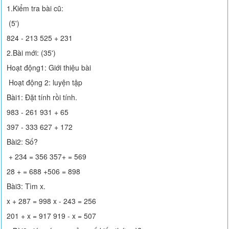
1.Kiểm tra bài cũ:
(5')
824 - 213 525 + 231
2.Bài mới: (35')
Hoạt động1: Giới thiệu bài
Hoạt động 2: luyện tập
Bài1: Đặt tính rồi tính.
983 - 261 931 + 65
397 - 333 627 + 172
Bài2: Số?
+ 234 = 356 357+ = 569
28 + = 688 +506 = 898
Bài3: Tìm x.
x + 287 = 998 x - 243 = 256
201 + x = 917 919 - x = 507