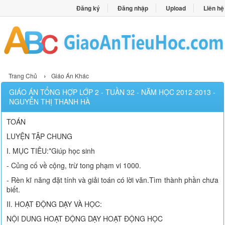
Đăng ký
Đăng nhập
Upload
Liên hệ
›
Trang Chủ
Giáo Án Khác
GIÁO ÁN TỔNG HỢP LỚP 2 - TUẦN 32 - NĂM HỌC 2012-2013 -
NGUYỄN THỊ THANH HÀ
TOÁN
LUYỆN TẬP CHUNG
I. MỤC TIÊU:*Giúp học sinh
- Củng cố về cộng, trừ tong phạm vi 1000.
- Rèn kĩ năng đặt tính và giải toán có lời văn.Tìm thành phần chưa
biết.
II. HOẠT ĐỘNG DẠY VÀ HỌC:
NỘI DUNG HOẠT ĐỘNG DẠY HOẠT ĐỘNG HỌC