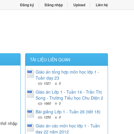
Đăng ký
Đăng nhập
Upload
Liên hệ
TÀI LIỆU LIÊN QUAN
Giáo án tổng hợp môn học lớp 1 -
Tuần dạy 23
1021
0
Giáo án Lớp 1 - Tuần 14 - Trần Thị
Song - Trường Tiểu học Chu Điện 2
1660
0
Bài giảng Lớp 1 - Tuần 26 (tiết 18)
1250
0
 nhớ nhập
Giáo án các môn học lớp 1 - Tuần
dạy 22 năm 2012