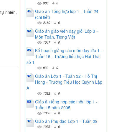
908
0
Giáo án Tổng hợp lớp 1 - Tuần 24
 tự nhiên,
(chi tiết)
2160
0
Giáo án giáo viên dạy giỏi Lớp 3 -
Môn Toán, Tiếng Việt
1047
0
Kế hoạch giảng các môn dạy lớp 1 -
Tuần 16 - Trường tiểu học Hải Thái
số 1
930
0
Giáo án Lớp 1 - Tuần 32 - Hồ Thị
Hồng - Trường Tiểu Học Quỳnh Lập
A
1322
0
Giáo án tổng hợp các môn lớp 1 -
Tuần 15 năm 2005
1306
0
Giáo án Phụ đạo Lớp 1 - Tuần 29
1955
0