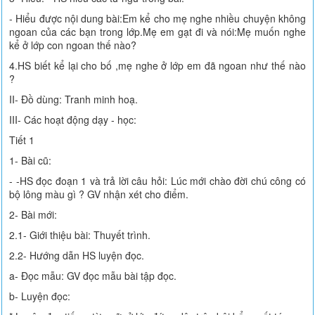
- Hiểu được nội dung bài:Em kể cho mẹ nghe nhiều chuyện không
ngoan của các bạn trong lớp.Mẹ em gạt đi và nói:Mẹ muốn nghe
kể ở lớp con ngoan thế nào?
4.HS biết kể lại cho bố ,mẹ nghe ở lớp em đã ngoan như thế nào
?
II- Đồ dùng: Tranh minh hoạ.
III- Các hoạt động dạy - học:
Tiết 1
1- Bài cũ:
- -HS đọc đoạn 1 và trả lời câu hỏi: Lúc mới chào đời chú công có
bộ lông màu gì ? GV nhận xét cho điểm.
2- Bài mới:
2.1- Giới thiệu bài: Thuyết trình.
2.2- Hướng dẫn HS luyện đọc.
a- Đọc mẫu: GV đọc mẫu bài tập đọc.
b- Luyện đọc: