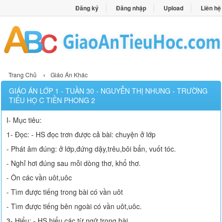
Đăng ký
Đăng nhập
Upload
Liên hệ
›
Trang Chủ
Giáo Án Khác
GIÁO ÁN LỚP 1 - TUẦN 30 - NGUYỄN THỊ NHUNG - TRƯỜNG
TIỂU HỌ C TIỀN PHONG 2
I- Mục tiêu:
1- Đọc: - HS đọc trơn được cả bài: chuyện ở lớp
- Phát âm đúng: ở lớp,đứng dậy,trêu,bôi bẩn, vuốt tóc.
- Nghỉ hơi đúng sau mỗi dòng thơ, khổ thơ.
- Ôn các vần uôt,uôc
- Tìm được tiếng trong bài có vần uôt
- Tìm được tiếng bên ngoài có vần uôt,uôc.
3- Hiểu: - HS hiểu các từ ngữ trong bài.