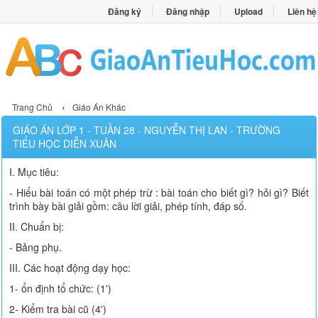
Đăng ký
Đăng nhập
Upload
Liên hệ
›
Trang Chủ
Giáo Án Khác
GIÁO ÁN LỚP 1 - TUẦN 28 - NGUYỄN THỊ LAN - TRƯỜNG
TIỂU HỌC DIỄN XUÂN
I. Mục tiêu:
- Hiểu bài toán có một phép trừ : bài toán cho biết gì? hỏi gì? Biết
trình bày bài giải gồm: câu lời giải, phép tính, đáp số.
II. Chuẩn bị:
- Bảng phụ.
III. Các hoạt động dạy học:
1- ổn định tổ chức: (1')
2- Kiểm tra bài cũ (4')