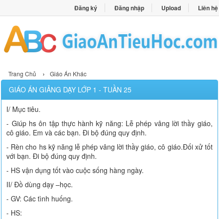
Đăng ký
Đăng nhập
Upload
Liên hệ
›
Trang Chủ
Giáo Án Khác
GIÁO ÁN GIẢNG DẠY LỚP 1 - TUẦN 25
I/ Mục tiêu.
- Giúp hs ôn tập thực hành kỹ năng: Lễ phép vâng lời thầy giáo,
cô giáo. Em và các bạn. Đi bộ đúng quy định.
- Rèn cho hs kỹ năng lễ phép vâng lời thầy giáo, cô giáo.Đối xử tốt
với bạn. Đi bộ đúng quy định.
- HS vận dụng tốt vào cuộc sống hàng ngày.
II/ Đồ dùng dạy –học.
- GV: Các tình huống.
- HS: