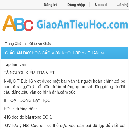
Đăng ký
Đăng nhập
Upload
Liên hệ
›
Trang Chủ
Giáo Án Khác
GIÁO ÁN DẠY HỌC CÁC MÔN KHỐI LỚP 5 - TUẦN 34
Tập làm văn
TẢ NGƯỜI: KIỂM TRA VIẾT
I-MỤC TIÊU:HS viết được một bài văn tả người hoàn chỉnh,có bố
cục rõ ràng,đủ ý;thể hiện được những quan sát riêng;dùng từ,đặt
câu đúng,câu văn có hình ảnh,cảm xúc.
II-HOẠT ĐỘNG DẠY HỌC:
HĐ 1: Hướng dẫn:
-HS đọc đề bài trong SGK.
-GV lưu ý HS: Các em có thể dựa vào dàn bài đã lập để viết bài