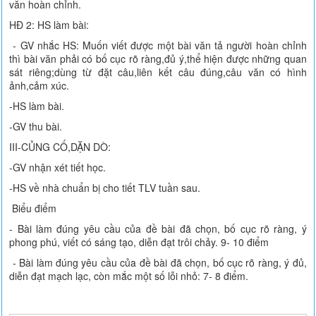
văn hoàn chỉnh.
HĐ 2: HS làm bài:
- GV nhắc HS: Muốn viết được một bài văn tả người hoàn chỉnh
thì bài văn phải có bố cục rõ ràng,đủ ý,thể hiện được những quan
sát riêng;dùng từ đặt câu,liên kết câu đúng,câu văn có hình
ảnh,cảm xúc.
-HS làm bài.
-GV thu bài.
III-CỦNG CỐ,DẶN DÒ:
-GV nhận xét tiết học.
-HS về nhà chuẩn bị cho tiết TLV tuần sau.
Biểu điểm
- Bài làm đúng yêu cầu của đề bài đã chọn, bố cục rõ ràng, ý
phong phú, viết có sáng tạo, diễn đạt trôi chảy. 9- 10 điểm
- Bài làm đúng yêu cầu của đề bài đã chọn, bố cục rõ ràng, ý đủ,
diễn đạt mạch lạc, còn mắc một số lỗi nhỏ: 7- 8 điểm.