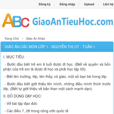
Đăng ký
Đăng nhập
Upload
Liên hệ
›
Trang Chủ
Giáo Án Khác
GIÁO ÁN CÁC MÔN LỚP 1 - NGUYỄN THỊ ÚT - TUẦN 1
I. MỤC TIÊU:
- Bước đầu biết trẻ em 6 tuổi được đi học. (Biết về quyền và bổn
phận của trẻ em là được đi học và phải học tập tốt).
- Biết tên trường, lớp, tên thầy, cô giáo, một số bạn bè trong lớp.
- Bước đầu biết giới thiệu tên mình, những điều mình thích trước
lớp. (Biết tự giới thiệu về bản than một cách mạnh dạn).
II. ĐỒ DÙNG DẠY HỌC:
- Vở bài tập đạo đức
- Các điều 7, 28 trong công ước quốc tế