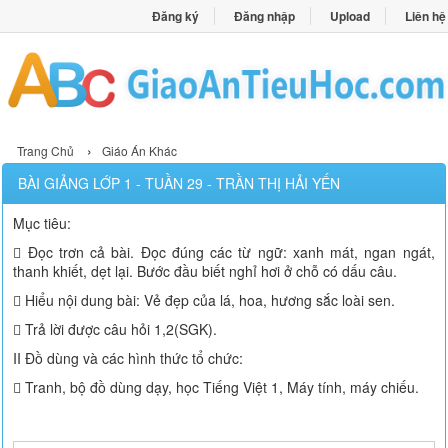
Đăng ký
Đăng nhập
Upload
Liên hệ
›
Trang Chủ
Giáo Án Khác
BÀI GIẢNG LỚP 1 - TUẦN 29 - TRẦN THỊ HẢI YẾN
Mục tiêu:
 Đọc trơn cả bài. Đọc đúng các từ ngữ: xanh mát, ngan ngát,
thanh khiết, dẹt lại. Bước đầu biết nghỉ hơi ở chỗ có dấu câu.
 Hiểu nội dung bài: Vẻ đẹp của lá, hoa, hương sắc loài sen.
 Trả lời được câu hỏi 1,2(SGK).
II Đồ dùng và các hình thức tổ chức:
 Tranh, bộ đồ dùng dạy, học Tiếng Việt 1, Máy tính, máy chiếu.