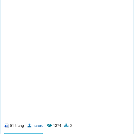
51 trang
haroro
1274
0