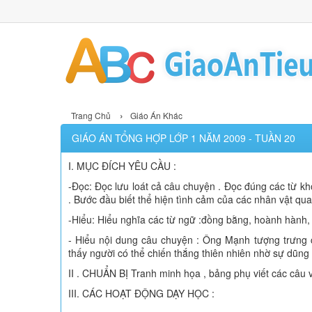
›
Trang Chủ
Giáo Án Khác
GIÁO ÁN TỔNG HỢP LỚP 1 NĂM 2009 - TUẦN 20
I. MỤC ĐÍCH YÊU CẦU :
-Đọc: Đọc lưu loát cả câu chuyện . Đọc đúng các từ kh
. Bước đầu biết thể hiện tình cảm của các nhân vật qua 
-Hiểu: Hiểu nghĩa các từ ngữ :đồng bằng, hoành hành,
- Hiểu nội dung câu chuyện : Ông Mạnh tượng trưng 
thấy người có thể chiến thắng thiên nhiên nhờ sự dũng
II . CHUẨN BỊ Tranh minh họa , bảng phụ viết các câu
III. CÁC HOẠT ĐỘNG DẠY HỌC :