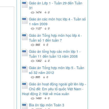
Giáo án Lớp 1 - Tuần 29 đến Tuần
31
1474
0
Giáo án các môn học lớp 4 - Tuần số
1 năm 2009
1127
0
Giáo án Tổng hợp môn học lớp 4 -
Tuần số 1 đến tuần 7
966
0
Giáo án tổng hợp các môn lớp 1 -
Tuần 11 đến tuần 13 năm 2008
1362
0
Giáo án Tổng hợp môn lớp 5 - Tuần
số 32 năm 2012
895
0
Giáo án hoạt động ngoài giờ lên lớp -
Chủ đề: Em yêu tổ quốc Việt Nam -
Hoạt động 2: Hát về mùa xuân
1493
0
Bìa ôn tập môn Toán 3