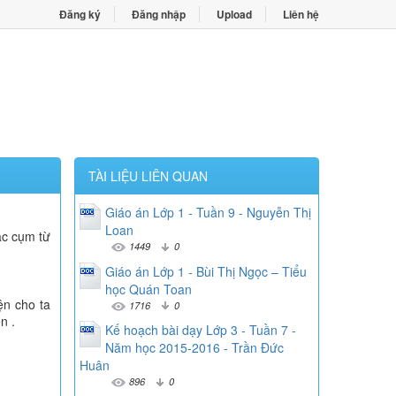
Đăng ký
Đăng nhập
Upload
Liên hệ
TÀI LIỆU LIÊN QUAN
Giáo án Lớp 1 - Tuần 9 - Nguyễn Thị
Loan
ác cụm từ
1449
0
Giáo án Lớp 1 - Bùi Thị Ngọc – Tiểu
học Quán Toan
ện cho ta
1716
0
n .
Kế hoạch bài dạy Lớp 3 - Tuần 7 -
Năm học 2015-2016 - Trần Đức
Huân
896
0