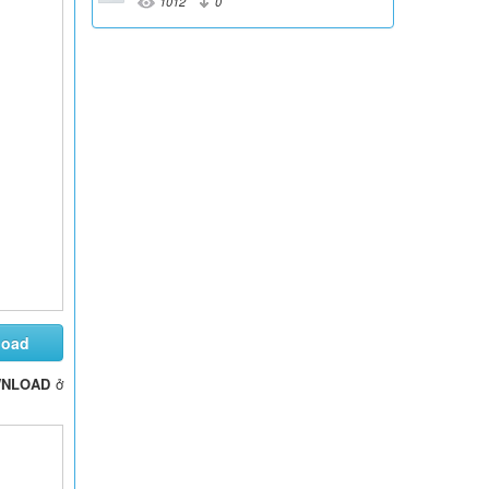
1012
0
load
NLOAD
ở