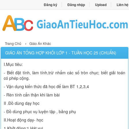
Đăng ký
Đăng nhập
Upload
Liên hệ
›
Trang Chủ
Giáo Án Khác
GIÁO ÁN TỔNG HỢP KHỐI LỚP 1 - TUẦN HỌC 25 (CHUẨN)
I.Mục tiêu:
- Biết đặt tính, làm tính,trừ nhẩm các số tròn chục; biết giải toán
có phép cộng.
- Vận dụng kiến thức đã học để làm BT 1,2,3,4
- Rèn tính cẩn thận khi làm bài
II .Đồ dùng dạy học
- Đồ dùng phục vụ luyện tập , bảng phụ
II.Hoạt động dạy- học
1.Khởi động:1 Hát vui