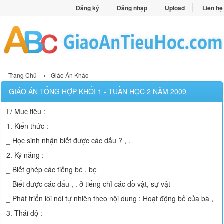
Đăng ký
Đăng nhập
Upload
Liên hệ
›
Trang Chủ
Giáo Án Khác
GIÁO ÁN TỔNG HỢP KHỐI 1 - TUẦN HỌC 2 NĂM 2009
I / Muc tiêu :
1. Kiến thức :
_ Học sinh nhận biết được các dấu ? , .
2. Kỹ năng :
_ Biết ghép các tiếng bé , bẹ
_ Biết được các dấu , . ở tiếng chỉ các đồ vật, sự vật
_ Phát triển lời nói tự nhiên theo nội dung : Hoạt động bẻ của bà ,
3. Thái độ :