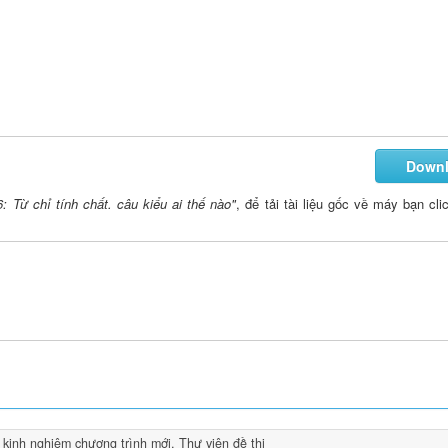
Down
: Từ chỉ tính chất. câu kiểu ai thế nào"
, để tải tài liệu gốc về máy bạn cli
 kinh nghiệm chương trình mới
,
Thư viện đề thi