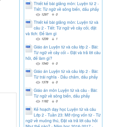
Thiết kế bài giảng môn: Luyện từ 2 -
Tiết: Từ ngữ về sông biển, dấu phẩy
1297
0
Thiết kế bài giảng môn: Luyện từ và
câu 2 - Tiết: Từ ngữ về cây cối, đặt
và tlch: Để làm gì
1239
1
Giáo án Luyện từ và câu lớp 2 - Bài:
Từ ngữ về cây cối – Đặt và trả lời câu
hỏi, để làm gì?
1540
0
Giáo án Luyện từ và câu lớp 2 - Bài:
Từ trái nghĩa - Dấu chấm, dấu phẩy
1378
0
Giáo án môn Luyện từ và câu - Bài:
Từ ngữ về sông biển, dấu phẩy
1182
0
Kế hoạch dạy học Luyện từ và câu
Lớp 2 - Tuần 23: Mở rộng vốn từ - Từ
ngữ về muông thú, Đặt và trả lời câu hỏi
Như thế nào? - Năm học 2016-2017 -