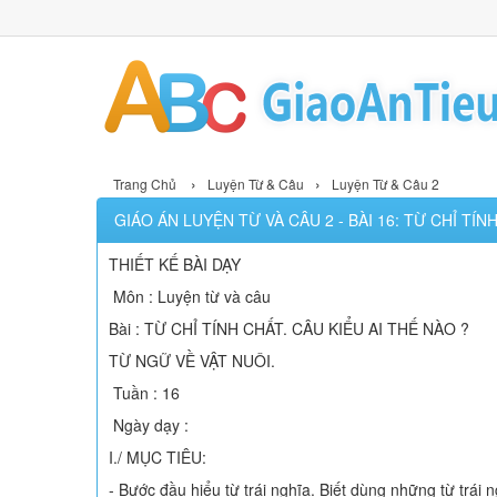
›
›
Trang Chủ
Luyện Từ & Câu
Luyện Từ & Câu 2
GIÁO ÁN LUYỆN TỪ VÀ CÂU 2 - BÀI 16: TỪ CHỈ TÍN
THIẾT KẾ BÀI DẠY
Môn : Luyện từ và câu
Bài : TỪ CHỈ TÍNH CHẤT. CÂU KIỂU AI THẾ NÀO ?
TỪ NGỮ VỀ VẬT NUÔI.
Tuần : 16
Ngày dạy :
I./ MỤC TIÊU:
- Bước đầu hiểu từ trái nghĩa. Biết dùng những từ trái n