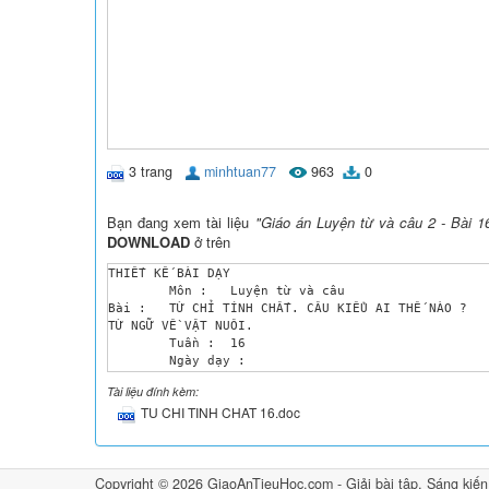
3 trang
minhtuan77
963
0
Bạn đang xem tài liệu
"Giáo án Luyện từ và câu 2 - Bài 16
DOWNLOAD
ở trên
THIẾT KẾ BÀI DẠY
	Môn :	Luyện từ và câu
Bài :	TỪ CHỈ TÍNH CHẤT. CÂU KIỂU AI THẾ NÀO ? 
TỪ NGỮ VỀ VẬT NUÔI.
	Tuần :	16
	Ngày dạy :	
I./ MỤC TIÊU:
Bước đầu hiểu từ trái nghĩa. Biết dùng những từ trái nghĩa là tính từ để đặt những câu đơn giản theo kiểu : Ai ( Cái gì, con gì ) thế nào ?
Mở rộng vốn từ về vật nuôi ?
II./ ĐỒ DÙNG DẠY HỌC :
Giáo viên: 	Nội dung bài tập 1, 2 viết sẵn trên bảng phụ.
III./ CÁC HOẠT ĐỘNG DẠY HỌC :
1.	Khởi động :	1’
Bài cũ : 4’
Gọi 2 HS lên bảng làm bài tập 2, 3 tiết luyện từ và câu trước.
GV nhận xét ghi điểm.
Bài mới :	
Hoạt động của thầy
Hoạt động của trò
2’ 1. Hoạt động 1 : Giới thiệu bài – Ghi đề
25’ 2. Họat động 2 : Hướng dẫn làm bài tập.
Mục tiêu : Qua các bài tập HS nắm được nội dung bài học.
Cách tiến hành :
+ Bài tập 1 : ( Miệng ).
- Gọi HS đọc yêu cầu.
- Yêu cầu 2 HS ngồi cạnh nhau thảo luận.
- Gọi một số cặp lên bảng sửa bài
- GV theo dõi, nhận xét.
+ Bài tập 2 : ( Miệng ) GV giúp HS nắm vững yêu cầu của bài : Chọn một cặp trái nghĩa ở bài tập 1 đặt câu với cặp từ đó.
- GV theo dõi nhận xét.
+ Bài tập 3 : 
- GV gọi một HS đọc yêu cầu.
- GV Yêu cầu HS quan sát tranh trong sách giáo khoa viết tên các con vật ra giấy nháp
- GV gọi HS đọc bài làm của mình – nhận xét
5’ 3. Họat động 3 : Củng cố, dặn dò
- Tổng kết tiết học. 
 - Dặn Học sinh luyện tập đặt câu theo mẫu Ai thế nào ?.
- HS nhắc lại đề bài
- HS đọc yêu cầu, Tìm từ trái nghĩa với mỗi từ sau : Tốt, ngoan, nhanh, trắng, cao, khoẻ.
- HS thảo luận theo cặp.
- 2 HS lên bảng làm, lớp làm bài vào giấy nháp, HS đọc câu đặt được.
- 1 HS đọc thành tiếng cả lớp đọc thầm.
- HS quan sát tranh. Làm bài
IV./ RÚT KINH NGHIỆM TIẾT DẠY:
. . . . . . . . . . . . . . . . . . . . . . . . . . . . . . . . . . . . . . . . . . . . . . . . . . . . . . . . . . . . . . . . . . . . . . . . . . . . . . . . . . . . . . . . . . . . . . . . . . . . . . . . . . . . . . . . . . . . . . . . . . . . . . . . . . . . . . . . . . . . . . . . . . . . . . . . . . . . . . . . . . . . . . . . . . . . . . . . . . . . . . . . . . . . . . . . . . . . . . . . . . . . . . . . . . . . . . . . . . . . . . . . . . . . . . . . . . . . . . . . . . . . . . . . . . . . . . . . . . . . . . . . . . . . . . . . . . . . . . . . . . . . . . . . . . . . . . . . . . . . . . . . . . . . . . . . . . . . . . . . . . . . . . . . . . . . . . . . . . . . . . . . . . . . . . . . . . . . . . . . . . . . . . . . . . . . . . . . . . . . . . . . . . . . . . . . . . . . . . . . . . . . . . . . . . . . . . . . . . . . . . . . . . . . . . . . . . . . . . . . . . . . . . . . . . . . . . . . . . . . . . . . . . . . . . . . . . . . . . . . . . . . . . . . . . . . . . . . . . . . . . . . . . . . . . . . . . . . . . . . . . . . . . . . . . . . . . . . . . . . . . . . . . . . . . . . . . . . . . . . . . . . . . . . . . . . . . . . . . . . . . . . . . . . . . . . . . . . . . . . . . . . . . . . . . . . . . . . . . . . . . . . . . . . . . . . . . . . . . . . . . . . . . . . . . . . . . . . . . . . . . . . . . . . . . . . . . . . . . . . . . . . . . . . . . . . . . . . . . . . . . . . . . . . . . . . . . . . . . . . . . . . . . . . . . . . . . . . . . . . . . . . . . . . . . . . . . . . . . . . . . . . . . . . . . . . . . . . . . . . . . . . . . . . . . . . . . . . . . . . . . . . . . . . . . . . . . . . . . . . . . . . . . . . . . . . . . . . . . . . . . . . . . . . . . . . . . . . . . . . . . . . . . . . . . . . . . . . . . . . . . . . . . . . . . . . . . . . . . . . . . . . . . . . . . . . . . . . . . . . . . . . . . . . . . . . . . . . . . . . . . . . . . . . . . . . . . . . . . . . . . . . . . . . . . . . . . . . . . . . . . . . . . . . . . . . . . . . . . . . . . . . . . . . . . . . . . . . . . . . . . . . . . . . . . . . . . . . . . . . . . . . . . . . . . . . . . . . . . . . . . . . . . . . . . . . . . . . . . . . . . . . . . . . . . . . . . . . . . . . . . . . . . . . . . . . . . . . . . . . . . . . . . . . . . . . . . . . . . . . . . . . . . . . . . . . . . . . . . . . . . . . . . . . . . . . . . . . . . . . . . . . . . . . . . . . . . . . . . . . . . . . . . . . . . . . . . . . . . . . . . . . . . . . . . . . . . . . . . . . . . . . . . . . . . . . . . . . . . . . . . . . . . . . . . . . . . . . . . . . . . . . . . . . . . . . . . . . . . . . . . . . . . . . . . . . . . . . . . . . . . . . . . . . . . . . . . . . . . . . . . . . . . . . . . . . . . . . . . . . . . . . . . . . . . . . . . . . . . . . . . . . . . . . . . . . . . . . . . . . . . . . . . . . . . . . . . . . . . . . . . . . . . . . . . . . . . . . . . . . . . . . . . . . . . . . . . . . . . . . . . . . . . . . . . . . . . . . . . . . . . . . . . . . . . . . . . . . . . . . . . . . . . . . . . . . . . . . . . . . . . . . . . . . . . . . . . . . . . . . . . . . . . . . . . . . . . . . . . . . . . . . . . . . . . . . . . . . . . . . . . . . . . . . . . . . . . . . . . . . . . . . . . . . . . . . . . . . . . . . . . . . . . . . . . . . . . . . . . . . . . . . . . . . . . . . . . . . . . . . . . . . . . . . . . . . . . . . . . . . . . . . . . . . . . . . . . . . . . . . . . . . . . . . . . . . . . . . . . . . . . . . . . . . . . . . . . . . . . . . . . . . . . . . . . . . . . . . . . . . . . . . . . . . . . . . . . . . . . . . . . . . . . . . . . . . . . . . . . . . . . . . . . . . . . . . . . . . . . . . . . . . . . . . . . . . . . . . . . . . . . . . . . . . . . . . . . . . . . . . . . . . . . . . . . . . . . . . . . . . . . . . . . . . . . . . . . . . . . . . . . . . . . . . . . . . . . . . . . . . . . . . . . . . . . . . . . . . . . . . . . . . . . . . . . . . . . . . . . . . . . . . . . . . . . . . . . . . . . . . . . . . . . . . . . . . . . . . . . . . . . . . . . . . . . . . . . . . . . . . . . . . . . . . . . . . . . . . . . . . . . . . . . . . . . . . . . . . . . . . . . . . . . . . . . . . . . . . . . . . . . . . . . . . . . . . . . . . . . . . . . . . . . . . . . . . . . . . . . . . . . . . . . . . . . . . . . . . . . . . . . . . . . . . . . . . . . . . . . . . . . . . . . . . . . . . . . . . . . . . . . . . . . . . . . . . . . . . . . . . . . . . . . . . . . . . . . . . . . . . . . . . . . . . . . . . . . . . . . . . . . . . . . . . . . . . . . . . . . . . . . . . . . . . . . . . . . . . . . . . . . . . . . . . . . . . . . . . . . . . . . . . . . . . . . . . . . . . . . . . . . . . . . . . . . . . . . . . . . . . . . . . . . . . . . . . . . . . . . . . . . . . . . . . . . . . . . . . . . . . . . . . . . . . . . . . . . . . . . . . . . . . . . . . . . . . . . . . . . . . . . . . . . . . . . . . . . . . . . . . . . . . . . . . . . . . . . . . . . . . . . . . . . . . . . . . . . . . . . . . . . . . . . . . . . . . . . . . . . . . . . . . . . . . . . . . . . . . . . . . . . . . . . . . . . . . . . . . . . . . . . . . . . . . . . . . . . . . . . . . . . . . . . . . . . . . . . . . . . . . . . . . . . . . . . . . . . . . . . . . . . . . . . . . . . . . . . . . . . . . . . . . . . . . . . . . . . . . . . . . . . . . . . . . . . . . . . . . . . . . . . . . . . . . . . . . . . . . . . . . . . . . . . . . . . . . . . . . . . . . . . . . . . . . . . . . . . . . . . . . . . . . . . . . . . . . . . . . . . . . . . . . . . . . . . . . . . . . . . . . . . . . . . . . . . . . . . . . . . . . . . . . . . . . . . . . . . . . . . . . . . . . . . . . . . . . . . . . . . . . . . . . . . . . . . . . . . . . . . . . . . . . . . . . . . . . . . . . . . . . . . . . . . . . . . . . . . . . . . . . 
. . . . . . . . . . . . . . . . . . . . . . . . . . . . . . . . . . . . . . . . . . . . . . . . . . . . . . . . . . . . . . . . . . . . . . . . . . . . . . . . . . . . . . . . . . . . . . . . . . . . . . . . . . . . . . . . . . . . . . . . . . . . . . . . . . . . . . . . . . . . . . . . . . . . . . . . . . . . . . . . . . . . . . . . . . . . . . . . . . . . . . . . . . . . . . . . . . . . . . . . . . . . . . . . . . . . . . . . . . . . . . . . . . . . . . . . . . . . . . . . . . . . . . . . . . . . . . . . . . . . . . . . . . . . . . . . . . . . . . . . . . . . . . . . . . . . . . . . . . . . . . . . . . . . . . . . . . . . . . . . . . . . . . . . . . . . . . . . . . . . . . . . . . . . . . . . . . . . . . . . . . . . . . . . . . . . . . . . . . . . . . . . . . . . . . . . . . . . . . . . . . . . . . . . . . . . . . . . . . . . . . . . . . . . . . . . . . . . . . . . . . . . . . . . . . . . . . . . . . . . . . . . . . . . . . . . . . . . . . . . . . . . . . . . . . . . . . . . . . . . . . . . . . . . . . . . . . . . . . . . . . . . . . . . . . . . . . . . . . . . . . . . . . . . . . . . . . . . . . . . . . . . . . . . . . . . . . . . . . . . . . . . . . . . . . . . . . . . . . . . . . . . . . . . . . . . . . . . . . . . . . . . . . . . . . . . . . . . . . . . . . . . . . . . . . . . . . . . . . . . . . . . . . . . . . . . . . . . . . . . . . . . . . . . . . . . . . . . . . . . . . . . . . . . . . . . . . . . . . . . 
. . . . . . . . . . . . . . . . . . . . . . . . . . . . . . . . . . . . . . . . . . . . . . . . . . . . . . . . . . . . . . . . . . . . . . . . . . . . . . . . . . . . . . . . . . . . . . . . . . . . . . . . . . . . . . . . . . . . . . . . . . . . . . . . . . . . . . . . . . . . . . . . . . . . . . . . . . . . . . . . . . . . . . . . . . . . . . . . . . . . . . . . . . . . . . . . . . . . . . . . . . . . . . . . . . . . . . . . . . . . . . . . . . . . . . . . . . . . . . . . . . . . . . . . . . . . . . . . . . . . . . . . . . . . . . . . . . . . . . . . . . . . . . . . . . . . . . . . . . . . . . . . . . . . . . . . . . . . . . . . . . . . . . . . . . . . . . . . . . . . . . . . . . . . . . . . . . . . . . . . . . . . . . . . . . . . . . . . . . . . . . . . . . . . . . . . . . . . . . . . . . . . . . . . . . . . . . . . . . . . . . . . . . . . . . . . . . . . . . . . . . . . . . . . . . . . . . . . . . . . . . . . . . . . . . . . . . . . . . . . . . . . . . . . . . . . . . . . . . . . . . . . . . . . . . . . . . . . . . . . . . . . . . . . . . . . . . . . . . . . . . . . . . . . . . . . . . . . . . . . . . . . . . . . . . . . . . . . . . . . . 
Tài liệu đính kèm:
TU CHI TINH CHAT 16.doc
Copyright © 2026 GiaoAnTieuHoc.com -
Giải bài tập
,
Sáng kiến