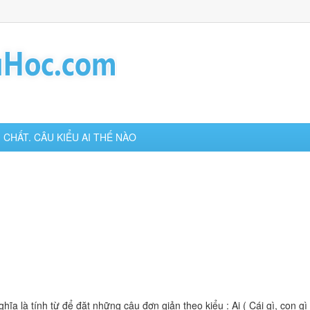
H CHẤT. CÂU KIỂU AI THẾ NÀO
ghĩa là tính từ để đặt những câu đơn giản theo kiểu : Ai ( Cái gì, con gì