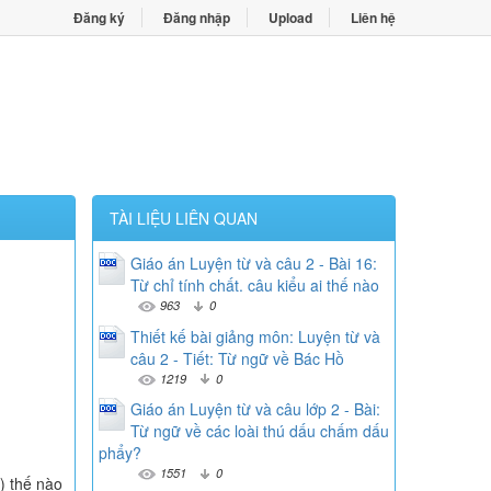
Đăng ký
Đăng nhập
Upload
Liên hệ
TÀI LIỆU LIÊN QUAN
Giáo án Luyện từ và câu 2 - Bài 16:
Từ chỉ tính chất. câu kiểu ai thế nào
963
0
Thiết kế bài giảng môn: Luyện từ và
câu 2 - Tiết: Từ ngữ về Bác Hồ
1219
0
Giáo án Luyện từ và câu lớp 2 - Bài:
Từ ngữ về các loài thú dấu chấm dấu
phẩy?
1551
0
 ) thế nào