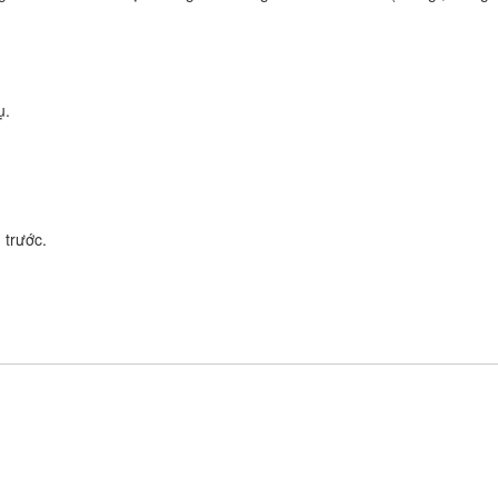
ụ.
 trước.