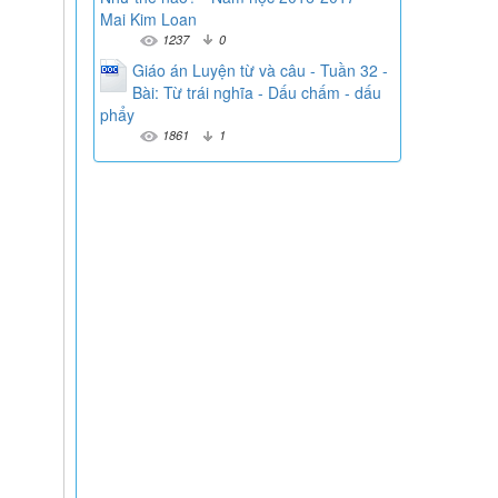
Mai Kim Loan
1237
0
Giáo án Luyện từ và câu - Tuần 32 -
Bài: Từ trái nghĩa - Dấu chấm - dấu
phẩy
1861
1