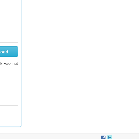
load
ck vào nút