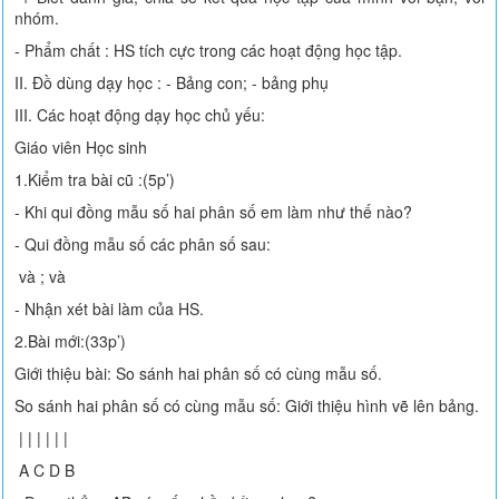
nhóm.
- Phẩm chất : HS tích cực trong các hoạt động học tập.
II. Đồ dùng dạy học : - Bảng con; - bảng phụ
III. Các hoạt động dạy học chủ yếu:
Giáo viên Học sinh
1.Kiểm tra bài cũ :(5p’)
- Khi qui đồng mẫu số hai phân số em làm như thế nào?
- Qui đồng mẫu số các phân số sau:
và ; và
- Nhận xét bài làm của HS.
2.Bài mới:(33p’)
Giới thiệu bài: So sánh hai phân số có cùng mẫu số.
So sánh hai phân số có cùng mẫu số: Giới thiệu hình vẽ lên bảng.
| | | | | |
A C D B