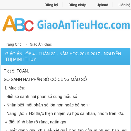
Đăng ký
Đăng nhập
Upload
Liên hệ
›
Trang Chủ
Giáo Án Khác
GIÁO ÁN LỚP 4 - TUẦN 22 - NĂM HỌC 2016-2017 - NGUYỄN
THỊ MINH THÚY
Tiết 5: TOÁN.
SO SÁNH HAI PHÂN SỐ CÓ CÙNG MẪU SỐ
I. Mục tiêu:
- Biết so sánh hai phân số cùng mẫu số
- Nhận biết một phân số lớn hơn hoặc bé hơn 1
- Năng lực: + HS thực hiện nhiệm vụ học cá nhân, nhóm trên lớp.
+ Biết trình bày rõ ràng, ngắn gọn
+ Biết đánh giá, chia sẻ kết quả học tập của mình với bạn, với