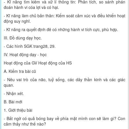
- Kĩ năng tìm kiếm và xử lí thông tin: Phân tích, so sánh phán
đoán hành vi cóa lợi và có hại.
- Kĩ năng làm chủ bản thân: Kiểm soát cảm xúc và điều khiển hoạt
động suy nghĩ.
- Kĩ năng ra quyết định đê có những hành vi tích cực, phù hợp.
III. Đồ dùng dạy học.
- Các hình SGK trang28, 29.
IV. Hoạt động dạy - học
Hoạt động của GV Hoạt động của HS
A. Kiểm tra bài cũ
- Nêu vai trò của não, tuỷ sống, các dây thần kinh và các giác
quan.
- Nhận xét.
B. Bài mới
1. Giới thiệu bài
- Bất ngờ có quả bóng bay về phía mặt mình con sẽ làm gì? Con
cảm thấy như thế nào?