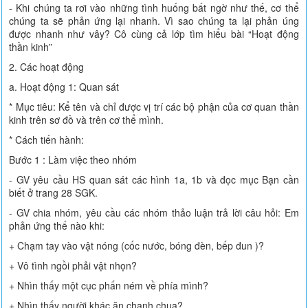
- Khi chúng ta rơi vào những tình huống bất ngờ như thế, cơ thể
chúng ta sẽ phản ứng lại nhanh. Vì sao chúng ta lại phản úng
được nhanh như vây? Cô cùng cả lớp tìm hiểu bài “Hoạt động
thần kinh”
2. Các hoạt động
a. Hoạt động 1: Quan sát
* Mục tiêu: Kể tên và chỉ được vị trí các bộ phận của cơ quan thần
kinh trên sơ đồ và trên cơ thể mình.
* Cách tiến hành:
Bước 1 : Làm việc theo nhóm
- GV yêu cầu HS quan sát các hình 1a, 1b và đọc mục Bạn cần
biết ở trang 28 SGK.
- GV chia nhóm, yêu cầu các nhóm thảo luận trả lời câu hỏi: Em
phản ứng thế nào khi:
+ Chạm tay vào vật nóng (cốc nước, bóng đèn, bếp đun )?
+ Vô tình ngồi phải vật nhọn?
+ Nhìn thấy một cục phấn ném về phía mình?
+ Nhìn thấy người khác ăn chanh chua?