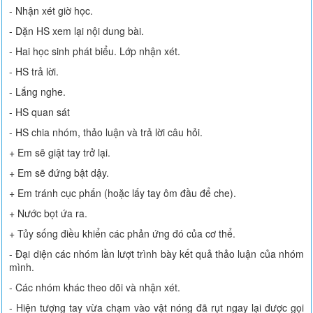
- Nhận xét giờ học.
- Dặn HS xem lại nội dung bài.
- Hai học sinh phát biểu. Lớp nhận xét.
- HS trả lời.
- Lắng nghe.
- HS quan sát
- HS chia nhóm, thảo luận và trả lời câu hỏi.
+ Em sẽ giật tay trở lại.
+ Em sẽ đứng bật dậy.
+ Em tránh cục phấn (hoặc lấy tay ôm đầu để che).
+ Nước bọt ứa ra.
+ Tủy sống điều khiển các phản ứng đó của cơ thể.
- Đại diện các nhóm lần lượt trình bày kết quả thảo luận của nhóm
mình.
- Các nhóm khác theo dõi và nhận xét.
- Hiện tượng tay vừa chạm vào vật nóng đã rụt ngay lại được gọi