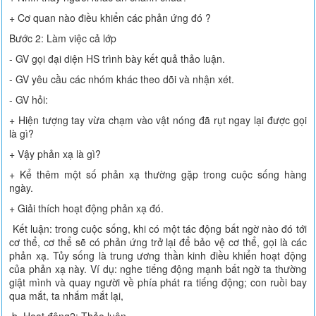
+ Cơ quan nào điều khiển các phản ứng đó ?
Bước 2: Làm việc cả lớp
- GV gọi đại diện HS trình bày kết quả thảo luận.
- GV yêu cầu các nhóm khác theo dõi và nhận xét.
- GV hỏi:
+ Hiện tượng tay vừa chạm vào vật nóng đã rụt ngay lại được gọi
là gì?
+ Vậy phản xạ là gì?
+ Kể thêm một số phản xạ thường gặp trong cuộc sống hàng
ngày.
+ Giải thích hoạt động phản xạ đó.
Kết luận: trong cuộc sống, khi có một tác động bất ngờ nào đó tới
cơ thể, cơ thể sẽ có phản ứng trở lại để bảo vệ cơ thể, gọi là các
phản xạ. Tủy sống là trung ương thần kinh điều khiển hoạt động
của phản xạ này. Ví dụ: nghe tiếng động mạnh bất ngờ ta thường
giật mình và quay người về phía phát ra tiếng động; con ruồi bay
qua mắt, ta nhắm mắt lại,
b. Hoạt động2: Thảo luận