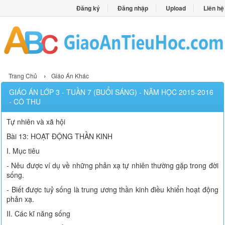
Đăng ký
Đăng nhập
Upload
Liên hệ
›
Trang Chủ
Giáo Án Khác
GIÁO ÁN LỚP 3 - TUẦN 7 (BUỔI SÁNG) - NĂM HỌC 2015-2016
- CÔ THU
Tự nhiên và xã hội
Bài 13: HOẠT ĐỘNG THẦN KINH
I. Mục tiêu
- Nêu được ví dụ về những phản xạ tự nhiên thường gặp trong đời
sống.
- Biết được tuỷ sống là trung ương thần kinh điều khiển hoạt động
phản xạ.
II. Các kĩ năng sống