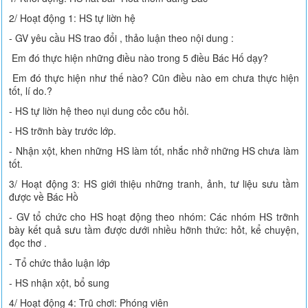
2/ Hoạt động 1: HS tự liờn hệ
- GV yêu cầu HS trao đổi , thảo luận theo nội dung :
Em đó thực hiện những điều nào trong 5 điều Bác Hố dạy?
Em đó thực hiện như thế nào? Cũn điều nào em chưa thực hiện
tốt, lí do.?
- HS tự liờn hệ theo nụi dung cỏc cõu hỏi.
- HS trỡnh bày trước lớp.
- Nhận xột, khen những HS làm tốt, nhắc nhở những HS chưa làm
tốt.
3/ Hoạt động 3: HS giới thiệu những tranh, ảnh, tư liệu sưu tầm
được về Bác Hồ
- GV tổ chức cho HS hoạt động theo nhóm: Các nhóm HS trỡnh
bày kết quả sưu tầm được dưới nhiều hỡnh thức: hỏt, kể chuyện,
đọc thơ .
- Tổ chức thảo luận lớp
- HS nhận xột, bổ sung
4/ Hoạt động 4: Trũ chơi: Phóng viên