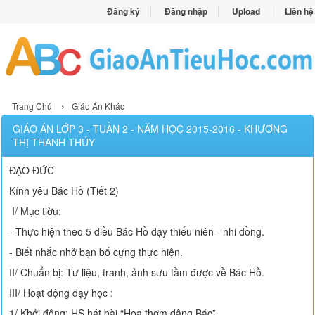
Đăng ký
Đăng nhập
Upload
Liên hệ
›
Trang Chủ
Giáo Án Khác
GIÁO ÁN LỚP 3 - TUẦN 2 - NĂM HỌC 2015-2016 - KHƯƠNG
THỊ THANH THÚY
ĐẠO ĐỨC
Kính yêu Bác Hồ (Tiết 2)
I/ Mục tiờu:
- Thực hiện theo 5 điều Bác Hồ dạy thiếu niên - nhi đồng.
- Biết nhắc nhở bạn bố cựng thực hiện.
II/ Chuẩn bị: Tư liệu, tranh, ảnh sưu tầm được về Bác Hồ.
III/ Hoạt động dạy học :
1/ Khởi động: HS hát bài “Hoa thơm dâng Bác”