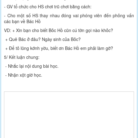
- GV tổ chức cho HS chơi trũ chơi bằng cách:
- Cho một số HS thay nhau đóng vai phóng viên đến phỏng vấn
các bạn về Bác Hồ
VD: + Xin bạn cho biết Bỏc Hồ cũn cú tờn gọi nào khỏc?
+ Quê Bác ở đâu? Ngày sinh của Bỏc?
+ Để tỏ lũng kớnh yờu, biết ơn Bác Hồ em phải làm gỡ?
5/ Kết luận chung:
- Nhắc lại nội dung bài học.
- Nhận xột giờ học.