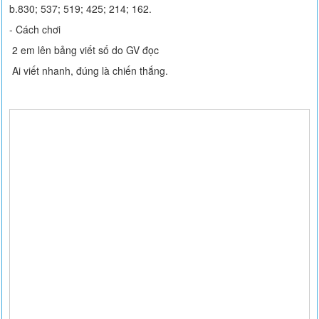
b.830; 537; 519; 425; 214; 162.
- Cách chơi
2 em lên bảng viết số do GV đọc
Ai viết nhanh, đúng là chiến thắng.