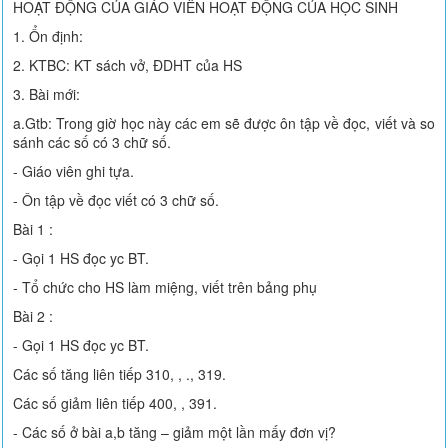
HOẠT ĐỘNG CỦA GIÁO VIÊN HOẠT ĐỘNG CỦA HỌC SINH
1. Ổn định:
2. KTBC: KT sách vở, ĐDHT của HS
3. Bài mới:
a.Gtb: Trong giờ học này các em sẽ được ôn tập về đọc, viết và so
sánh các số có 3 chữ số.
- Giáo viên ghi tựa.
- Ôn tập về đọc viết có 3 chữ số.
Bài 1 :
- Gọi 1 HS đọc yc BT.
- Tổ chức cho HS làm miệng, viết trên bảng phụ
Bài 2 :
- Gọi 1 HS đọc yc BT.
Các số tăng liên tiếp 310, , ., 319.
Các số giảm liên tiếp 400, , 391.
- Các số ở bài a,b tăng – giảm một lần mấy đơn vị?