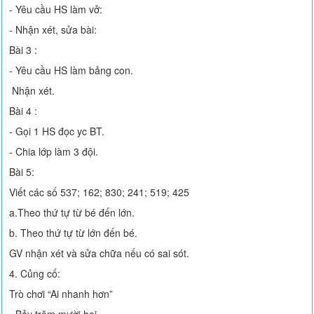
- Yêu cầu HS làm vở:
- Nhận xét, sửa bài:
Bài 3 :
- Yêu cầu HS làm bảng con.
Nhận xét.
Bài 4 :
- Gọi 1 HS đọc yc BT.
- Chia lớp làm 3 đội.
Bài 5:
Viết các số 537; 162; 830; 241; 519; 425
a.Theo thứ tự từ bé đến lớn.
b. Theo thứ tự từ lớn đến bé.
GV nhận xét và sửa chữa nếu có sai sót.
4. Củng cố:
Trò chơi “Ai nhanh hơn”
- Bảy trăm mười hai.