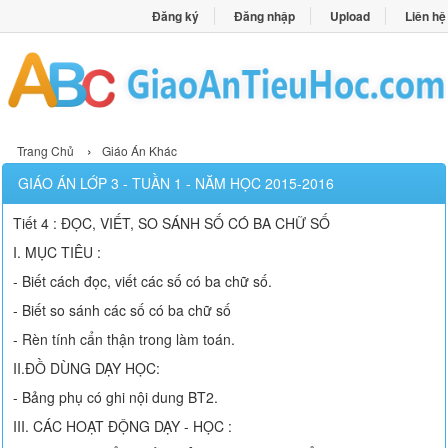
Đăng ký
Đăng nhập
Upload
Liên hệ
›
Trang Chủ
Giáo Án Khác
GIÁO ÁN LỚP 3 - TUẦN 1 - NĂM HỌC 2015-2016
Tiết 4 : ĐỌC, VIẾT, SO SÁNH SỐ CÓ BA CHỮ SỐ
I. MỤC TIÊU :
- Biết cách đọc, viết các số có ba chữ số.
- Biết so sánh các số có ba chữ số
- Rèn tính cẩn thận trong làm toán.
II.ĐỒ DÙNG DẠY HỌC:
- Bảng phụ có ghi nội dung BT2.
III. CÁC HOẠT ĐỘNG DẠY - HỌC :