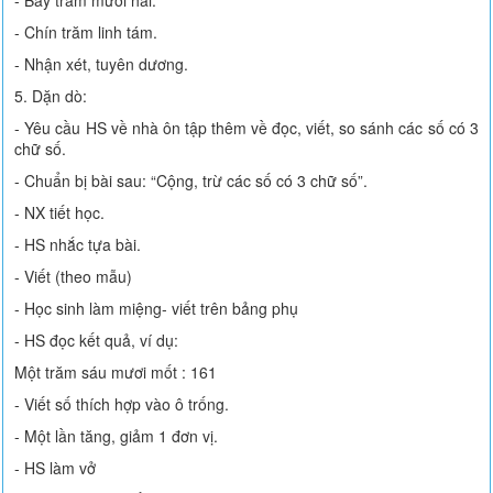
- Chín trăm linh tám.
- Nhận xét, tuyên dương.
5. Dặn dò:
- Yêu cầu HS về nhà ôn tập thêm về đọc, viết, so sánh các số có 3
chữ số.
- Chuẩn bị bài sau: “Cộng, trừ các số có 3 chữ số”.
- NX tiết học.
- HS nhắc tựa bài.
- Viết (theo mẫu)
- Học sinh làm miệng- viết trên bảng phụ
- HS đọc kết quả, ví dụ:
Một trăm sáu mươi mốt : 161
- Viết số thích hợp vào ô trống.
- Một lần tăng, giảm 1 đơn vị.
- HS làm vở