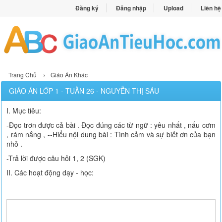
Đăng ký
Đăng nhập
Upload
Liên hệ
›
Trang Chủ
Giáo Án Khác
GIÁO ÁN LỚP 1 - TUẦN 26 - NGUYỄN THỊ SÁU
I. Mục tiêu:
-Đọc trơn được cả bài . Đọc đúng các từ ngữ : yêu nhất , nấu cơm
, rám nắng , --Hiểu nội dung bài : Tình cảm và sự biết ơn của bạn
nhỏ .
-Trả lời được câu hỏi 1, 2 (SGK)
II. Các hoạt động dạy - học: