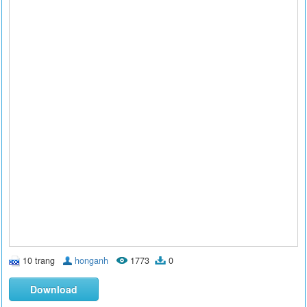
10 trang
honganh
1773
0
Download