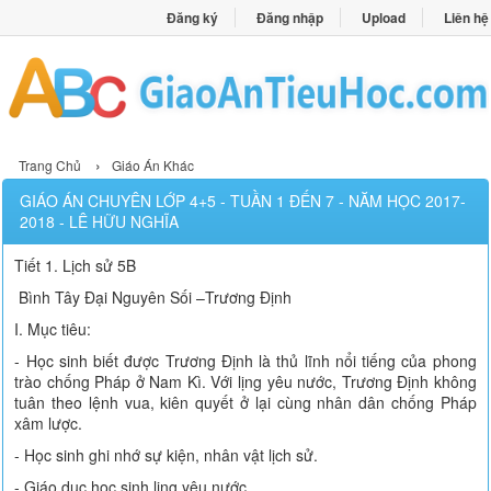
Đăng ký
Đăng nhập
Upload
Liên hệ
›
Trang Chủ
Giáo Án Khác
GIÁO ÁN CHUYÊN LỚP 4+5 - TUẦN 1 ĐẾN 7 - NĂM HỌC 2017-
2018 - LÊ HỮU NGHĨA
Tiết 1. Lịch sử 5B
Bình Tây Đại Nguyên Sối –Trương Định
I. Mục tiêu:
- Học sinh biết được Trương Định là thủ lĩnh nổi tiếng của phong
trào chống Pháp ở Nam Kì. Với lịng yêu nước, Trương Định không
tuân theo lệnh vua, kiên quyết ở lại cùng nhân dân chống Pháp
xâm lược.
- Học sinh ghi nhớ sự kiện, nhân vật lịch sử.
- Giáo dục học sinh lịng yêu nước.