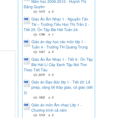
Năm học 2009-2010 - Huỳnh Thị
Đặng Quyên
1415
0
Giáo Án Âm Nhạc 1 - Nguyễn Tấn
Tài – Trường Tiểu Học Thị Trấn 2 -
Tiết 25: Ôn Tập Bài Hát Tuần 24
1798
1
Giáo án dạy học các môn lớp 1 -
Tuần 4 - Trường TH Quang Trung
1347
0
Giáo Án Âm Nhạc 1 - Tiết 9 : Ôn Tập
Bài Hát Lí Cây Xanh Tập Nói Thơ
Theo Tiết Tấu
2472
0
Giáo án Đạo đức lớp 1 - Tiết 20: Lễ
phép, vâng lời thầy giáo, cô giáo (tiết
2)
1902
0
Giáo án môn Âm nhạc Lớp 1 -
Chương trình cả năm
1318
2