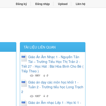
Đăng ký
Đăng nhập
Upload
Liên hệ
TÀI LIỆU LIÊN QUAN
Giáo Án Âm Nhạc 1 - Nguyễn Tấn
Tài – Trường Tiểu Học Thị Trấn 2 -
Tiết 27 - Học Hát : Bài Hòa Bình Cho Bé (
Tiếp Theo )
1801
0
Giáo án dạy các môn học khối 1 -
Tuần 2 - Trường tiểu học Long Trạch
2
1007
0
Giáo án Âm nhạc Lớp 1 - Học kì 1 -