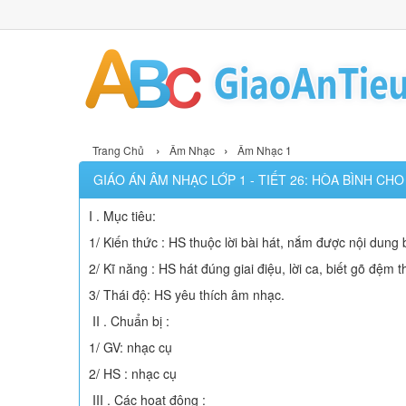
›
›
Trang Chủ
Âm Nhạc
Âm Nhạc 1
GIÁO ÁN ÂM NHẠC LỚP 1 - TIẾT 26: HÒA BÌNH CHO
I . Mục tiêu:
1/ Kiến thức : HS thuộc lời bài hát, nắm được nội dung b
2/ Kĩ năng : HS hát đúng giai điệu, lời ca, biết gõ đệm t
3/ Thái độ: HS yêu thích âm nhạc.
II . Chuẩn bị :
1/ GV: nhạc cụ
2/ HS : nhạc cụ
III . Các hoạt động :