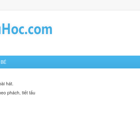
 BÉ
ài hát.
heo phách, tiết tấu